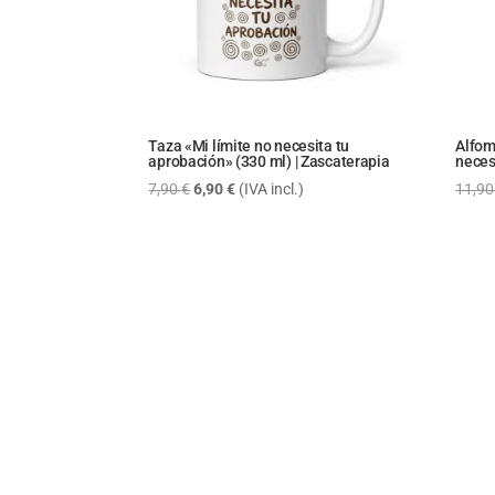
Taza «Mi límite no necesita tu
Alfom
aprobación» (330 ml) | Zascaterapia
neces
El
El
7,90
€
6,90
€
(IVA incl.)
11,9
precio
precio
original
actual
era:
es:
7,90 €.
6,90 €.