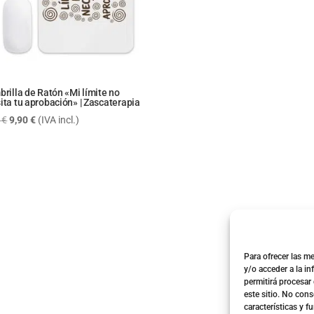
brilla de Ratón «Mi límite no
ita tu aprobación» | Zascaterapia
El
El
0
€
9,90
€
(IVA incl.)
precio
precio
original
actual
era:
es:
11,90 €.
9,90 €.
Para ofrecer las m
y/o acceder a la i
permitirá procesar
este sitio. No cons
características y f